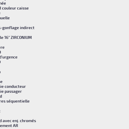
rmée
R couleur caisse
e
uelle
-gonflage indirect
yle 16" ZIRCONIUM
ère
D
d'urgence
D
n
se
sie conducteur
sie passager
rd
res séquentielle
x
rd avec enj. chromés
nement AR