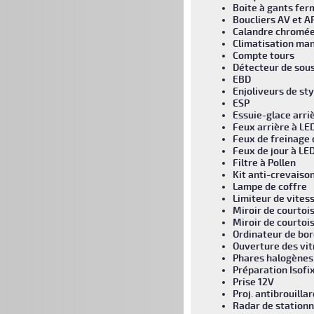
Boite à gants fe
Boucliers AV et A
Calandre chromé
Climatisation man
Compte tours
Détecteur de sous
EBD
Enjoliveurs de st
ESP
Essuie-glace arri
Feux arrière à LE
Feux de freinage 
Feux de jour à LE
Filtre à Pollen
Kit anti-crevaiso
Lampe de coffre
Limiteur de vites
Miroir de courtoi
Miroir de courtoi
Ordinateur de bo
Ouverture des vit
Phares halogènes
Préparation Isofi
Prise 12V
Proj. antibrouilla
Radar de station