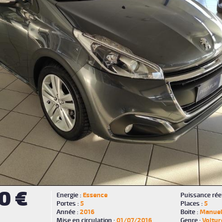
0 €
Energie :
Essence
Puissance réel
Portes :
5
Places :
5
Année :
2016
Boite :
Manuel
Mise en circulation :
01/07/2016
Genre :
Voitur