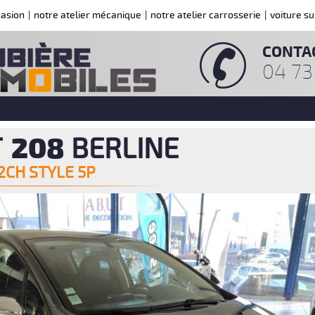
casion
|
notre atelier mécanique
|
notre atelier carrosserie
|
voiture s
CONTA
04 73
208
T
BERLINE
2CH STYLE 5P