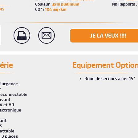
Couleur :
gris platinium
Nb Rapports :
is
CO² :
104 mg/km
JE LA VEUX !!!!
érie
Equipement Optio
Roue de secours acier 15"
d'urgence
r
déconnectable
avant
V et AR
ectronique
vant
3
attable
 3 places