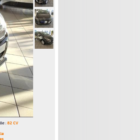
le :
82 CV
le
es