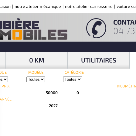
casion
|
notre atelier mécanique
|
notre atelier carrosserie
|
voiture s
CONTA
04 73
0 KM
UTILITAIRES
QUE
MODÈLE
CATÉGORIE
PRIX
KILOMÉTR
ANNÉE